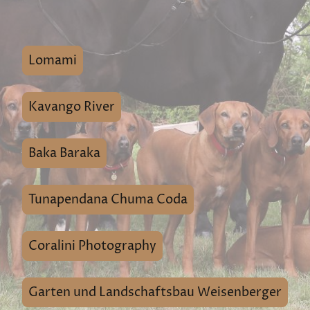
Lomami
Kavango River
Baka Baraka
Tunapendana Chuma Coda
Coralini Photography
Garten und Landschaftsbau Weisenberger